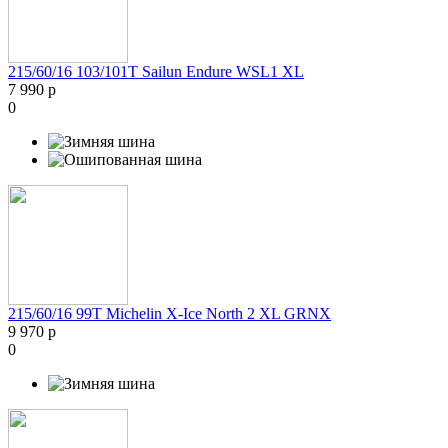
215/60/16 103/101T Sailun Endure WSL1 XL
7 990 р
0
215/60/16 99T Michelin X-Ice North 2 XL GRNX
9 970 р
0