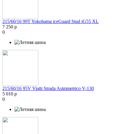
215/60/16 99T Yokohama iceGuard Stud iG55 XL
7 250 р
0
215/60/16 95V Viatti Strada Asimmetrico V-130
5 010 р
0