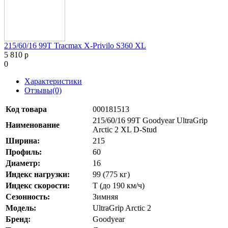
215/60/16 99T Tracmax X-Privilo S360 XL
5 810 р
0
Характеристики
Отзывы(0)
Код товара
000181513
215/60/16 99T Goodyear UltraGrip
Наименование
Arctic 2 XL D-Stud
Ширина:
215
Профиль:
60
Диаметр:
16
Индекс нагрузки:
99 (775 кг)
Индекс скорости:
T (до 190 км/ч)
Сезонность:
Зимняя
Модель:
UltraGrip Arctic 2
Бренд:
Goodyear