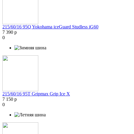
215/60/16 95Q Yokohama iceGuard Studless iG60
7 390 р
0
215/60/16 95T Gripmax Grip Ice X
7 150 р
0