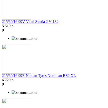
215/60/16 99V Viatti Strada 2 V-134
5 510 р
0
215/60/16 99R Nokian Tyres Nordman RS2 XL
6 720 р
0