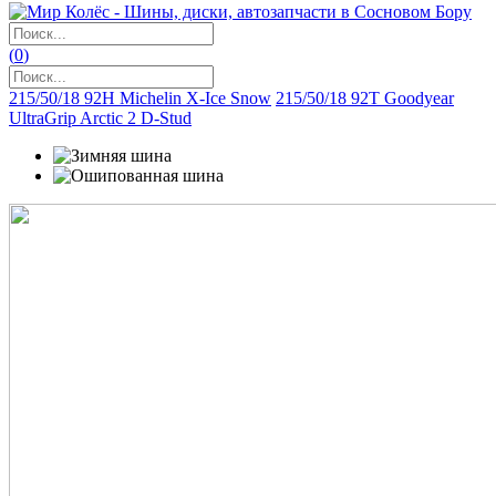
(
0
)
215/50/18 92H Michelin X-Ice Snow
215/50/18 92T Goodyear
UltraGrip Arctic 2 D-Stud