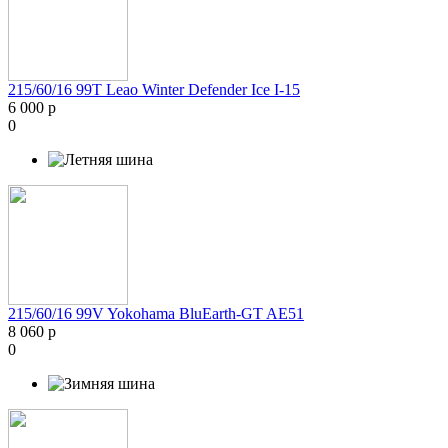
215/60/16 99T Leao Winter Defender Ice I-15
6 000 р
0
215/60/16 99V Yokohama BluEarth-GT AE51
8 060 р
0