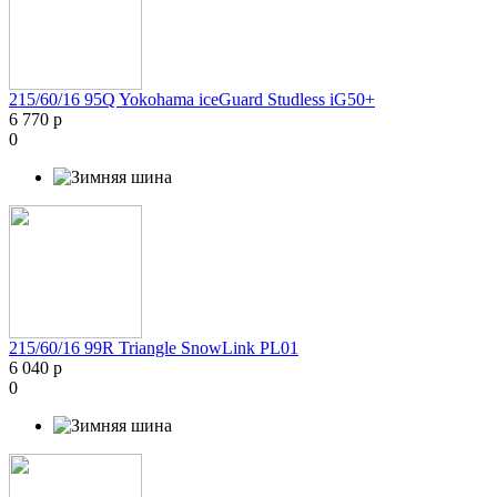
215/60/16 95Q Yokohama iceGuard Studless iG50+
6 770 р
0
215/60/16 99R Triangle SnowLink PL01
6 040 р
0