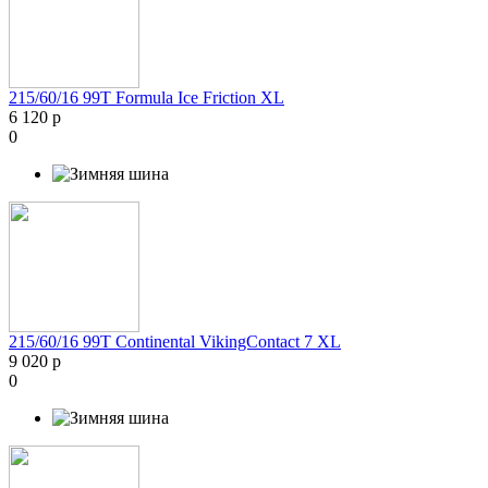
215/60/16 99T Formula Ice Friction XL
6 120 р
0
215/60/16 99T Continental VikingContact 7 XL
9 020 р
0